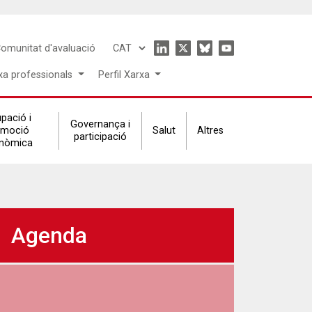
Icon
omunitat d'avaluació
Select
menu
your
xa professionals
Perfil Xarxa
language
pació i
Governança i
omoció
Salut
Altres
participació
nòmica
Agenda