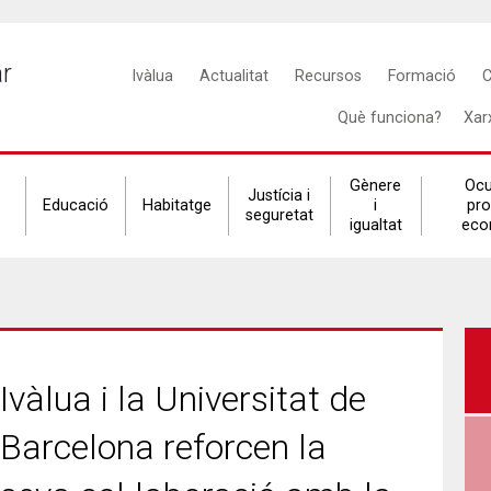
Main
ar
Ivàlua
Actualitat
Recursos
Formació
C
navigation
Què funciona?
Xar
Gènere
Ocu
Justícia i
Educació
Habitatge
i
pr
seguretat
igualtat
eco
Ivàlua i la Universitat de
Barcelona reforcen la