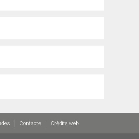
ades
Contacte
Crèdits web