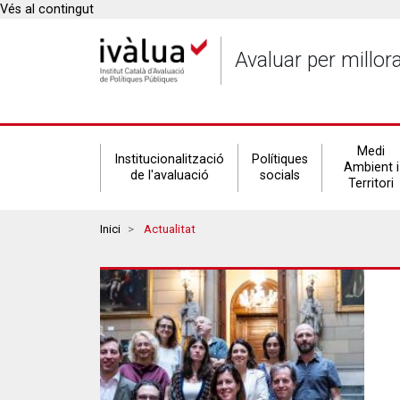
Vés al contingut
Avaluar per millor
Secondary
Medi
Institucionalització
Polítiques
Ambient i
de l'avaluació
socials
Territori
navigation
Breadcrumbs
Inici
Actualitat