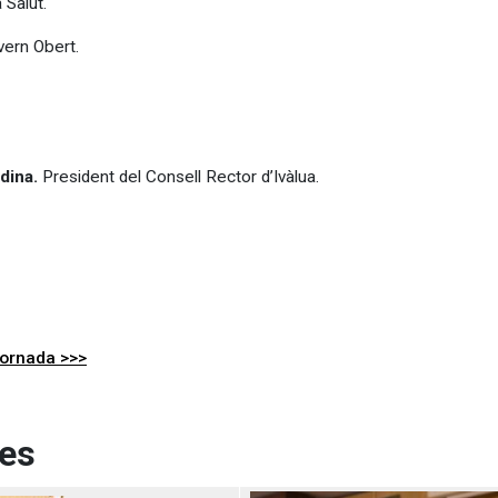
 Salut.
vern Obert.
Udina.
President del Consell Rector d’Ivàlua.
 jornada >>>
ges