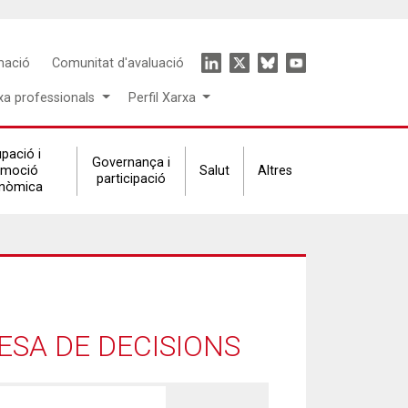
Icon
mació
Comunitat d'avaluació
menu
xa professionals
Perfil Xarxa
pació i
Governança i
omoció
Salut
Altres
participació
nòmica
ESA DE DECISIONS