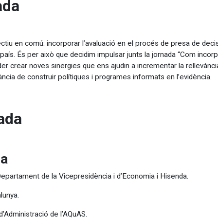
ada
ctiu en comú: incorporar l’avaluació en el procés de presa de decis
aís. És per això que decidim impulsar junts la jornada “Com incorpo
er crear noves sinergies que ens ajudin a incrementar la rellevància
cia de construir polítiques i programes informats en l’evidència.
nada
da
Departament de la Vicepresidència i d’Economia i Hisenda.
lunya.
d’Administració de l’AQuAS.