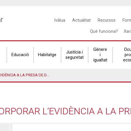
Main
ar
Ivàlua
Actualitat
Recursos
For
navigation
Què funciona?
Xar
Gènere
Ocu
Justícia i
Educació
Habitatge
i
pr
seguretat
igualtat
eco
IA A LA PRESA DE DECISIONS
RPORAR L’EVIDÈNCIA A LA PR