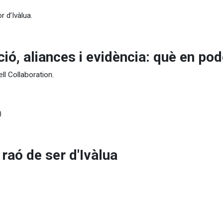
r d’Ivàlua.
ió, aliances i evidència: què en p
ll Collaboration.
)
 raó de ser d'Ivàlua