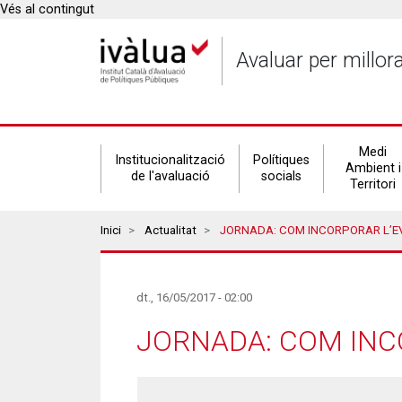
Vés al contingut
Avaluar per millor
Secondary
Medi
Institucionalització
Polítiques
Ambient i
de l'avaluació
socials
Territori
navigation
Breadcrumbs
Inici
Actualitat
JORNADA: COM INCORPORAR L’EVIDÈNC
dt., 16/05/2017 - 02:00
JORNADA: COM INCO