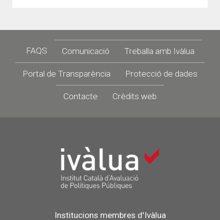
Footer
FAQS
Comunicació
Treballa amb Ivàlua
Portal de Transparència
Protecció de dades
Contacte
Crèdits web
Institucions membres d'Ivàlua