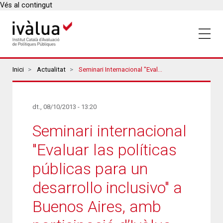
Vés al contingut
Breadcrumbs
Inici
Actualitat
Seminari Internacional "Evaluar Las Políticas Públicas Para Un Desarrollo Inclusivo" A Buenos Aires, Amb Participació D’Ivàlua
dt., 08/10/2013 - 13:20
Seminari internacional
"Evaluar las políticas
públicas para un
desarrollo inclusivo" a
Buenos Aires, amb