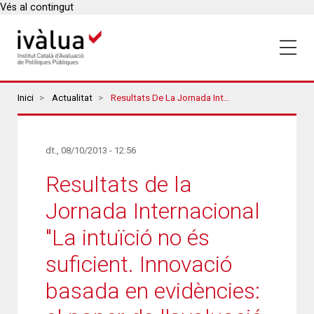
Vés al contingut
Breadcrumbs
Inici
Actualitat
Resultats De La Jornada Internacional "La Intuïció No És Suficient. Innovació Basada En Evidències: El Paper De L'avaluació I Dels Experiments Socials"
dt., 08/10/2013 - 12:56
Resultats de la
Jornada Internacional
"La intuïció no és
suficient. Innovació
basada en evidències: