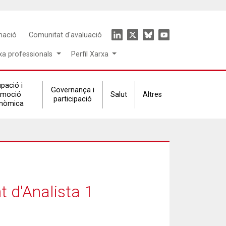
Icon
mació
Comunitat d'avaluació
menu
xa professionals
Perfil Xarxa
pació i
Governança i
omoció
Salut
Altres
participació
nòmica
t d'Analista 1