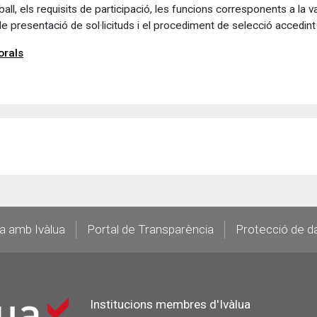
ball, els requisits de participació, les funcions corresponents a la va
 de presentació de sol·licituds i el procediment de selecció accedin
orals
la amb Ivàlua
Portal de Transparència
Protecció de d
Institucions membres d'Ivàlua