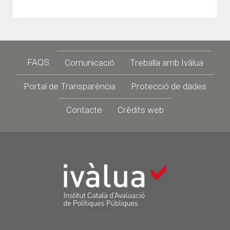
Footer
FAQS
Comunicació
Treballa amb Ivàlua
Portal de Transparència
Protecció de dades
Contacte
Crèdits web