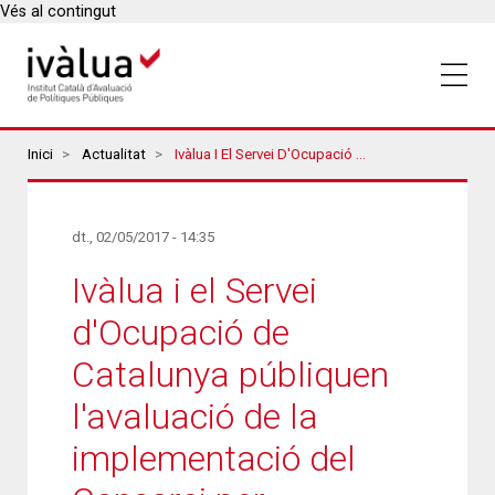
Vés al contingut
Breadcrumbs
Inici
Actualitat
Ivàlua I El Servei D'Ocupació De Catalunya Públiquen L'avaluació De La Implementació Del Consorci Per L’Ocupació I La Promoció Econòmica Del Vallès Occidental
dt., 02/05/2017 - 14:35
Ivàlua i el Servei
d'Ocupació de
Catalunya públiquen
l'avaluació de la
implementació del