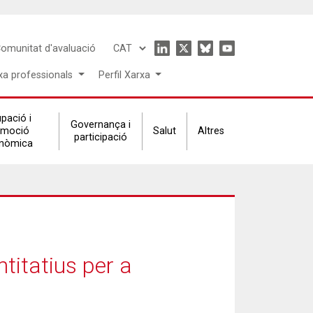
Icon
omunitat d'avaluació
Select
menu
your
xa professionals
Perfil Xarxa
language
pació i
Governança i
omoció
Salut
Altres
participació
nòmica
titatius per a