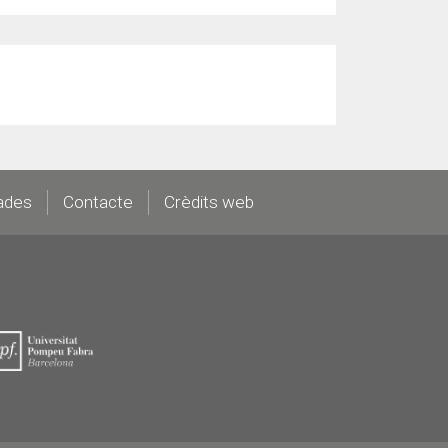
ades
Contacte
Crèdits web