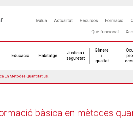
Main
ar
Ivàlua
Actualitat
Recursos
Formació
C
navigation
Què funciona?
Xar
Gènere
Ocu
Justícia i
Educació
Habitatge
i
pr
seguretat
igualtat
eco
odes Quantitatius Per A L’avaluació
 formació bàsica en mètodes quan