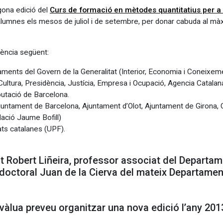
gona edició del
Curs de formació en mètodes quantitatius per a 
’alumnes els mesos de juliol i de setembre, per donar cabuda al m
dència següent:
ents del Govern de la Generalitat (Interior, Economia i Coneixemen
 Cultura, Presidència, Justícia, Empresa i Ocupació, Agencia Catal
putació de Barcelona.
untament de Barcelona, Ajuntament d’Olot, Ajuntament de Girona, C
ació Jaume Bofill)
ats catalanes (UPF).
t Robert Liñeira, professor associat del Departam
tdoctoral Juan de la Cierva del mateix Departamen
 Ivàlua preveu organitzar una nova edició l’any 20