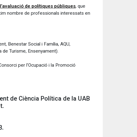
l’avaluació de polítiques públiques
, que
àxim nombre de professionals interessats en
t, Benestar Social i Família, AQU,
ana de Turisme, Ensenyament).
onsorci per l’Ocupació i la Promoció
ent de Ciència Política de la UAB
t.
13.