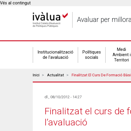
Vés al contingut
Avaluar per millor
Secondary
Medi
Institucionalització
Polítiques
Ambient i
de l'avaluació
socials
Territori
navigation
Breadcrumbs
Inici
Actualitat
Finalitzat El Curs De Formació Bàsica En Mèt
dl., 08/10/2012 - 14:27
Finalitzat el curs de
l’avaluació