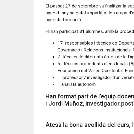
El passat 27 de setembre va finalitzar la se
aquest any ha estat impartit a dos grups d
aquesta formació.
Hi han participat
31
alumnes, amb la proce
17 responsables i tècnics de Departam
Governació i Relacions Institucionals,
7 tècnics de diferents àrees de la Di
5 tècnics procedents d’ens locals (Aj
Econòmica del Vallès Occidental, Fund
1 professor / investigador d’universit
1 analista autònom.
Han format part de l’equip docen
i Jordi Muñoz, investigador pos
Atesa la bona acollida del curs,