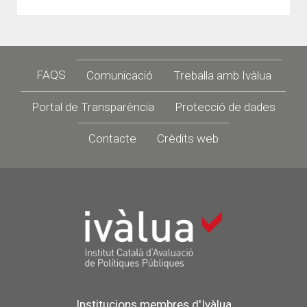
Footer
FAQS
Comunicació
Treballa amb Ivàlua
Portal de Transparència
Protecció de dades
Contacte
Crèdits web
Institucions membres d'Ivàlua