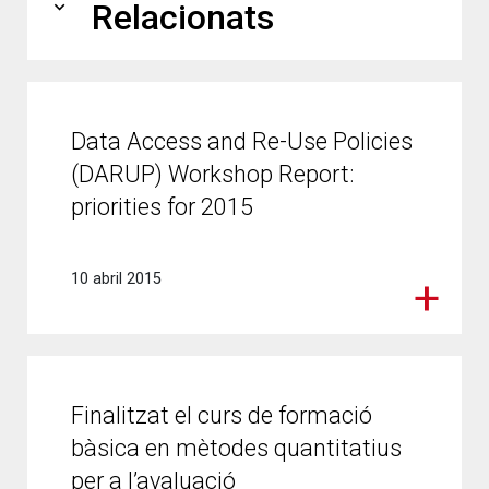
expand_more
Relacionats
Data Access and Re-Use Policies
(DARUP) Workshop Report:
priorities for 2015
10 abril 2015
Finalitzat el curs de formació
bàsica en mètodes quantitatius
per a l’avaluació