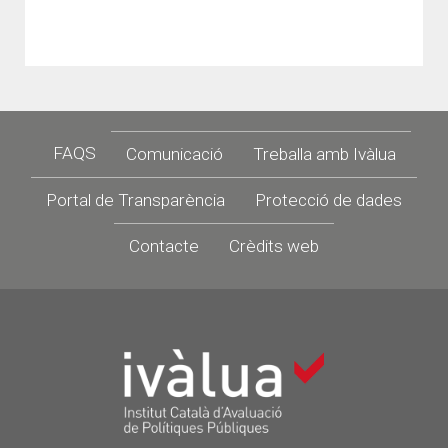
Footer
FAQS
Comunicació
Treballa amb Ivàlua
Portal de Transparència
Protecció de dades
Contacte
Crèdits web