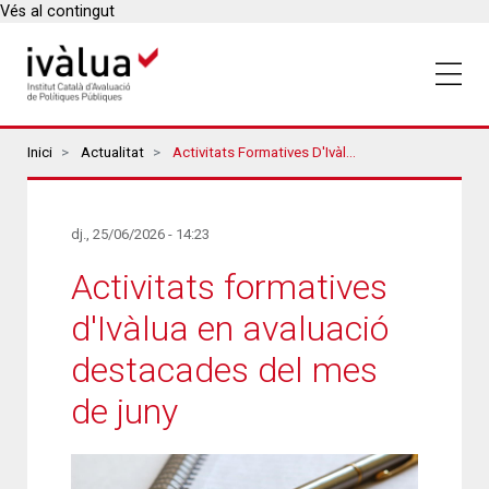
Vés al contingut
Breadcrumbs
Inici
Actualitat
Activitats Formatives D'Ivàlua En Avaluació Destacades Del Mes De Juny
dj., 25/06/2026 - 14:23
Activitats formatives
d'Ivàlua en avaluació
destacades del mes
de juny