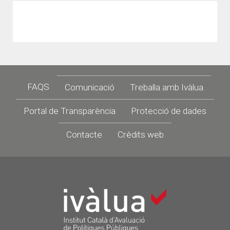
Footer
FAQS
Comunicació
Treballa amb Ivàlua
Portal de Transparència
Protecció de dades
Contacte
Crèdits web