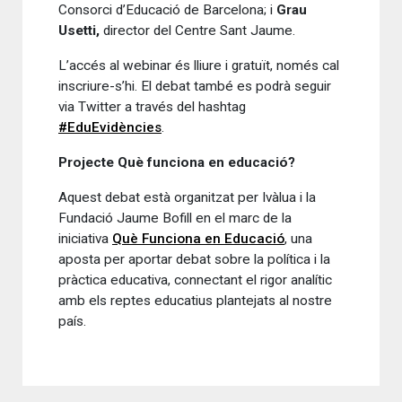
Consorci d’Educació de Barcelona; i
Grau
Usetti,
director del Centre Sant Jaume.
L’accés al webinar és lliure i gratuït, només cal
inscriure-s’hi. El debat també es podrà seguir
via Twitter a través del hashtag
#EduEvidències
.
Projecte Què funciona en educació?
Aquest debat està organitzat per Ivàlua i la
Fundació Jaume Bofill en el marc de la
iniciativa
Què Funciona en Educació
,
una
aposta per aportar debat sobre la política i la
pràctica educativa, connectant el rigor analític
amb els reptes educatius plantejats al nostre
país.