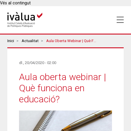
Vés al contingut
Breadcrumbs
Inici
Actualitat
Aula Oberta Webinar | Què Funciona En Educació?
dl., 20/04/2020 - 02:00
Aula oberta webinar |
Què funciona en
educació?