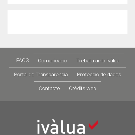
Footer
FAQS
Comunicació
Treballa amb Ivàlua
Portal de Transparència
Protecció de dades
Contacte
Crèdits web