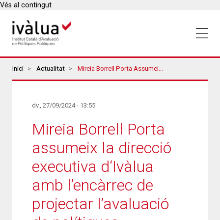
Vés al contingut
Breadcrumbs
Inici
Actualitat
Mireia Borrell Porta Assumeix La Direcció Executiva D‘Ivàlua Amb L’encàrrec De Projectar L’avaluació De Polítiques Públiques I Fer Créixer La Institució
dv., 27/09/2024 - 13:55
Mireia Borrell Porta
assumeix la direcció
executiva d‘Ivàlua
amb l’encàrrec de
projectar l’avaluació