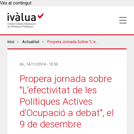
Vés al contingut
Breadcrumbs
Inici
Actualitat
Propera Jornada Sobre "L’efectivitat De Les Polítiques Actives D’Ocupació A Debat", El 9 De Desembre
dv., 14/11/2014 - 13:53
Propera jornada sobre
"L’efectivitat de les
Polítiques Actives
d’Ocupació a debat", el
9 de desembre