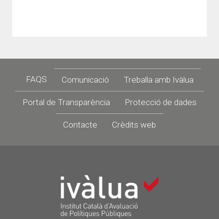
Footer
FAQS
Comunicació
Treballa amb Ivàlua
Portal de Transparència
Protecció de dades
Contacte
Crèdits web