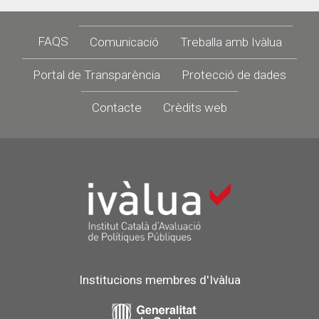
Footer
FAQS
Comunicació
Treballa amb Ivàlua
Portal de Transparència
Protecció de dades
Contacte
Crèdits web
Institucions membres d'Ivàlua