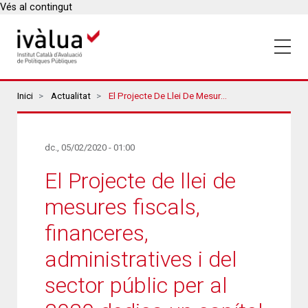
Vés al contingut
Breadcrumbs
Inici
Actualitat
El Projecte De Llei De Mesures Fiscals, Financeres, Administratives I Del Sector Públic Per Al 2020 Dedica Un Capítol A L’avaluació
dc., 05/02/2020 - 01:00
El Projecte de llei de
mesures fiscals,
financeres,
administratives i del
sector públic per al