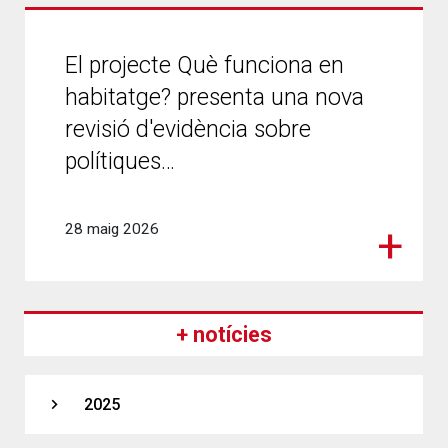
El projecte Què funciona en
habitatge? presenta una nova
revisió d'evidència sobre
polítiques…
28 maig 2026
Paginació
Pàgina
+ notícies
següent
expand_more
2025