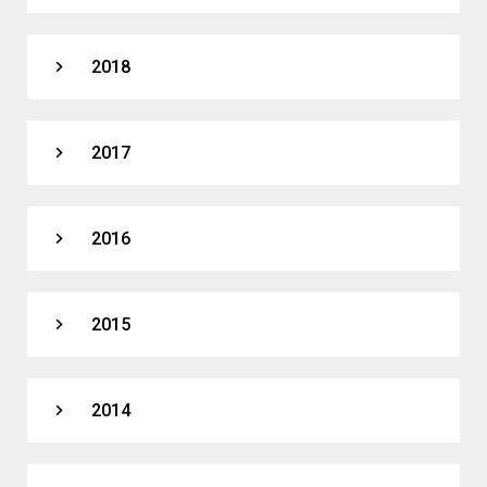
expand_more
2018
expand_more
2017
expand_more
2016
expand_more
2015
expand_more
2014