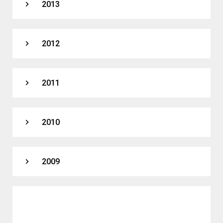
expand_more
2013
expand_more
2012
expand_more
2011
expand_more
2010
expand_more
2009