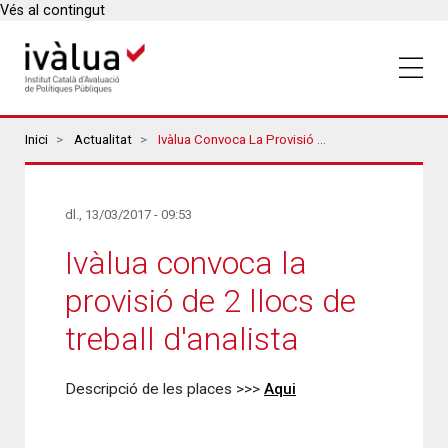
Vés al contingut
Breadcrumbs
Inici
Actualitat
Ivàlua Convoca La Provisió De 2 Llocs De Treball D'analista
dl., 13/03/2017 - 09:53
Ivàlua convoca la
provisió de 2 llocs de
treball d'analista
Descripció de les places >>>
Aqui