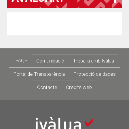
Footer
FAQS
Comunicació
Treballa amb Ivàlua
Portal de Transparència
Protecció de dades
Contacte
Crèdits web