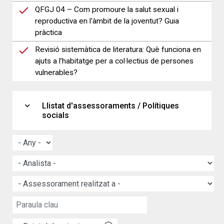
QFGJ 04 – Com promoure la salut sexual i
reproductiva en l'àmbit de la joventut? Guia
pràctica
Revisió sistemàtica de literatura: Què funciona en
ajuts a l’habitatge per a col·lectius de persones
vulnerables?
expand_more
Llistat d'assessoraments / Polítiques
socials