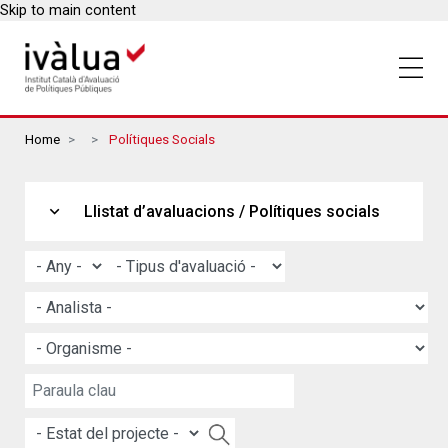
Skip to main content
Breadcrumbs
Home
Polítiques Socials
expand_more
Llistat d’avaluacions / Polítiques socials