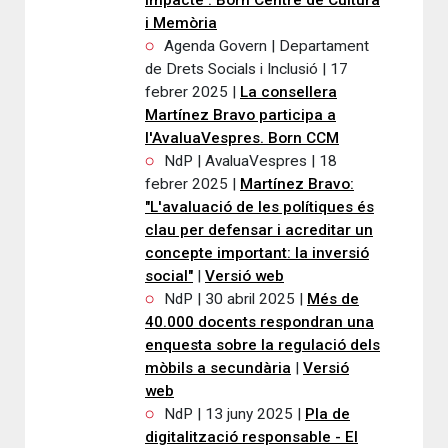
impacte'. Born Centre de Cultura
i Memòria
Agenda Govern | Departament
de Drets Socials i Inclusió | 17
febrer 2025 |
La consellera
Martínez Bravo participa a
l'AvaluaVespres. Born CCM
NdP | AvaluaVespres | 18
febrer 2025 |
Martínez Bravo:
"L'avaluació de les polítiques és
clau per defensar i acreditar un
concepte important: la inversió
social"
|
Versió web
NdP | 30 abril 2025 |
Més de
40.000 docents respondran una
enquesta sobre la regulació dels
mòbils a secundària
|
Versió
web
NdP | 13 juny 2025 |
Pla de
digitalització responsable - El