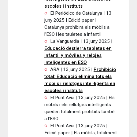
escoles i instituts
El Periódico de Catalunya | 13
juny 2025 | Edició paper |
Catalunya prohibirà els mòbils a
l’ESO i les tauletes a infantil
La Vanguardia | 13 juny 2025 |
Educació destierra tabletas en
infantil y móviles y relojes
inteligentes en ESO
ARA | 13 juny 2025 |
Prohibició
total: Educació elimina tots els
mòbils i rellotges intel·ligents en
escoles i instituts
El Punt Avui | 13 juny 2025 | Els
mòbils i els rellotges intel·ligents
queden totalment prohibits també
a l’ESO
El Punt Avui | 13 juny 2025 |
Edició paper | Els mòbils, totalment