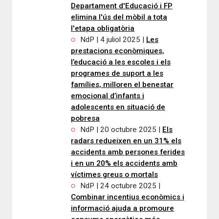
Departament d'Educació i FP
elimina l'ús del mòbil a tota
l'etapa obligatòria
NdP | 4 juliol 2025 |
Les
prestacions econòmiques,
l’educació a les escoles i els
programes de suport a les
famílies, milloren el benestar
emocional d’infants i
adolescents en situació de
pobresa
NdP | 20 octubre 2025 |
Els
radars redueixen en un 31% els
accidents amb persones ferides
i en un 20% els accidents amb
víctimes greus o mortals
NdP | 24 octubre 2025 |
Combinar incentius econòmics i
informació ajuda a promoure