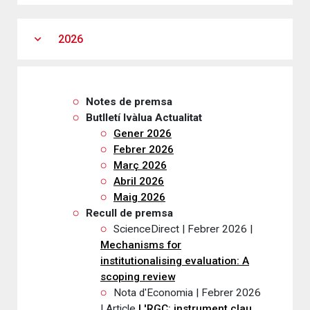
expand_more
2026
Notes de premsa
Butlletí Ivàlua Actualitat
Gener 2026
Febrer 2026
Març 2026
Abril 2026
Maig 2026
Recull de premsa
ScienceDirect | Febrer 2026 |
Mechanisms for
institutionalising evaluation: A
scoping review
Nota d'Economia | Febrer 2026
| Article
L'RGC: instrument clau