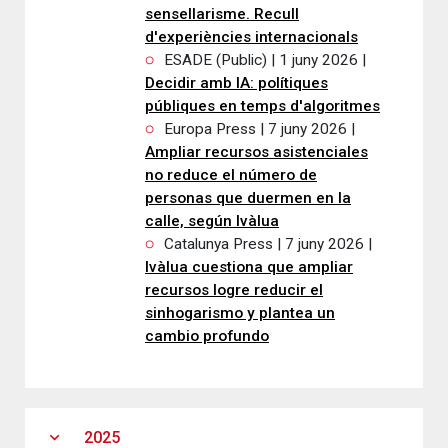
sensellarisme. Recull
d'experiències internacionals
ESADE (Public) | 1 juny 2026 |
Decidir amb IA: polítiques
públiques en temps d'algoritmes
Europa Press | 7 juny 2026 |
Ampliar recursos asistenciales
no reduce el número de
personas que duermen en la
calle, según Ivàlua
Catalunya Press | 7 juny 2026 |
Ivàlua cuestiona que ampliar
recursos logre reducir el
sinhogarismo y plantea un
cambio profundo
expand_more
2025