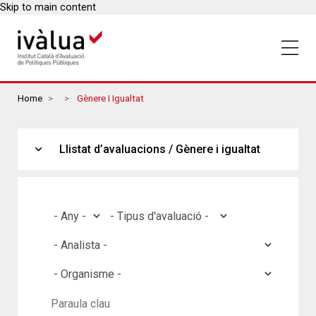
Skip to main content
Breadcrumbs
Home
Gènere I Igualtat
expand_more
Llistat d’avaluacions / Gènere i igualtat