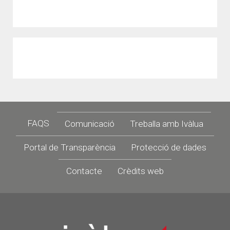
Footer
FAQS
Comunicació
Treballa amb Ivàlua
Portal de Transparència
Protecció de dades
Contacte
Crèdits web