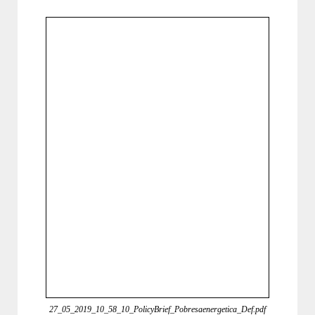
27_05_2019_10_58_10_PolicyBrief_Pobresaenergetica_Def.pdf