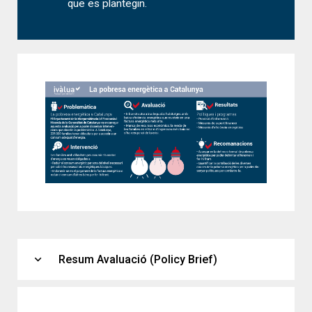
que es plantegin.
expand_more
Resum Avaluació (Policy Brief)