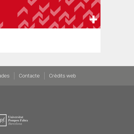
ades
Contacte
Crèdits web