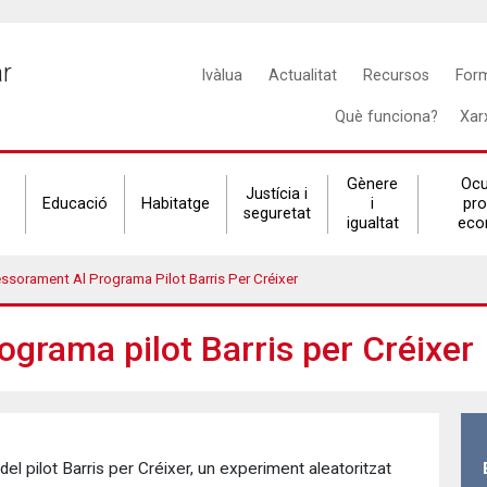
Main
ar
Ivàlua
Actualitat
Recursos
For
navigation
Què funciona?
Xar
Gènere
Ocu
Justícia i
Educació
Habitatge
i
pr
seguretat
igualtat
eco
sorament Al Programa Pilot Barris Per Créixer
grama pilot Barris per Créixer
del pilot Barris per Créixer, un experiment aleatoritzat