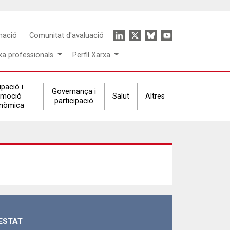
Icon
mació
Comunitat d'avaluació
menu
xa professionals
Perfil Xarxa
pació i
Governança i
omoció
Salut
Altres
participació
nòmica
ESTAT