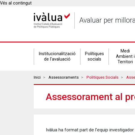
Vés al contingut
Avaluar per millor
Secondary
Medi
Institucionalització
Polítiques
Ambient i
de l'avaluació
socials
Territori
navigation
Breadcrumbs
Inici
Assessoraments
Politiques Socials
Asses
Assessorament al pro
Ivàlua ha format part de l’equip investigador 