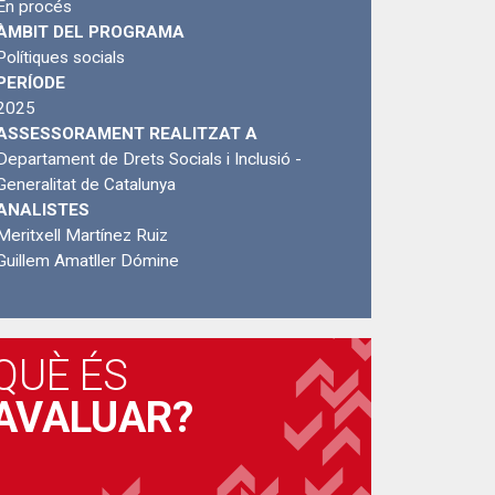
En procés
ÀMBIT DEL PROGRAMA
Polítiques socials
PERÍODE
2025
ASSESSORAMENT REALITZAT A
Departament de Drets Socials i Inclusió -
Generalitat de Catalunya
ANALISTES
Meritxell Martínez Ruiz
Guillem Amatller Dómine
QUÈ ÉS
AVALUAR?