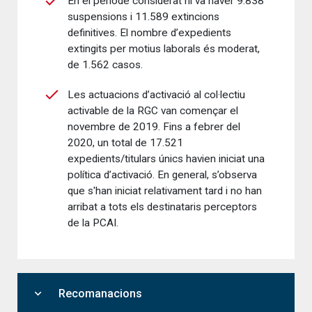
En el període considerat hi va haver 9.838
suspensions i 11.589 extincions
definitives. El nombre d’expedients
extingits per motius laborals és moderat,
de 1.562 casos.
Les actuacions d’activació al col·lectiu
activable de la RGC van començar el
novembre de 2019. Fins a febrer del
2020, un total de 17.521
expedients/titulars únics havien iniciat una
política d’activació. En general, s’observa
que s'han iniciat relativament tard i no han
arribat a tots els destinataris perceptors
de la PCAI.
expand_more
Recomanacions