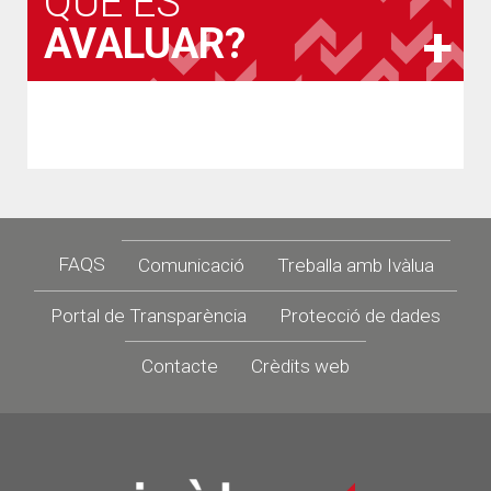
QUÈ ÉS
AVALUAR?
Footer
FAQS
Comunicació
Treballa amb Ivàlua
Portal de Transparència
Protecció de dades
Contacte
Crèdits web