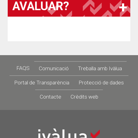
AVALUAR?
Footer
FAQS
Comunicació
Treballa amb Ivàlua
Portal de Transparència
Protecció de dades
Contacte
Crèdits web