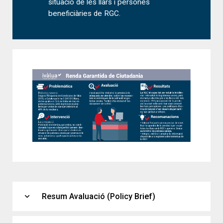
situació de les llars i persones
beneficiàries de RGC.
expand_more
Resum Avaluació (Policy Brief)