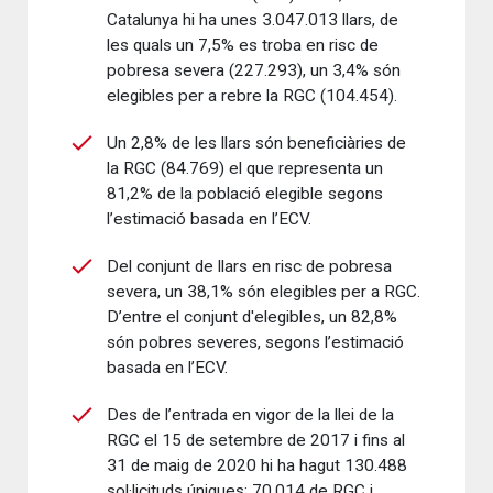
Catalunya hi ha unes 3.047.013 llars, de
les quals un 7,5% es troba en risc de
pobresa severa (227.293), un 3,4% són
elegibles per a rebre la RGC (104.454).
Un 2,8% de les llars són beneficiàries de
la RGC (84.769) el que representa un
81,2% de la població elegible segons
l’estimació basada en l’ECV.
Del conjunt de llars en risc de pobresa
severa, un 38,1% són elegibles per a RGC.
D’entre el conjunt d'elegibles, un 82,8%
són pobres severes, segons l’estimació
basada en l’ECV.
Des de l’entrada en vigor de la llei de la
RGC el 15 de setembre de 2017 i fins al
31 de maig de 2020 hi ha hagut 130.488
sol·licituds úniques: 70.014 de RGC i