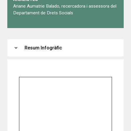
Ariane Aumatrie Balado, recercadora i assessora del
Departament de Drets Socials
expand_more
Resum Infogràfic