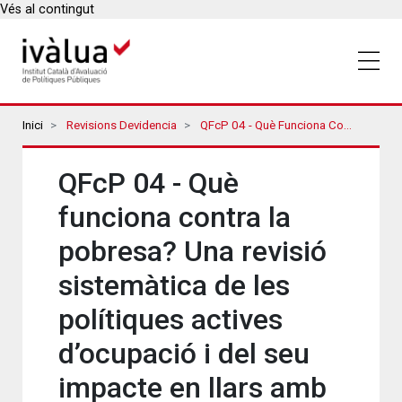
Vés al contingut
Breadcrumbs
Inici
Revisions Devidencia
QFcP 04 - Què Funciona Contra La Pobresa? Una Revisió Sistemàtica De Les Polítiques Actives D’ocupació I Del Seu Impacte En Llars Amb Infants I Adolescents
QFcP 04 - Què
funciona contra la
pobresa? Una revisió
sistemàtica de les
polítiques actives
d’ocupació i del seu
impacte en llars amb