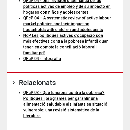
QFcP 04 - Una revisión sistemática de las
políticas activas de empleo y de su impacto en
hogares con niños y adolescentes
QFcP 04 – A systematic review of active labour
market policies and their impact on
households with children and adolescents
NdP Les polítiques actives d’ocupació són
més efectives contra la pobresa infantil quan
tenen en compte la conciliació laboral i
familiar.pdf
QFcP 04 - Infografia
Relacionats
QFcP 03 - Què funciona contra la pobresa?
Polítiques i programes per garantir una
alimentació saludable als infants en situació
vulnerable: una revisió sistemàtica de la
literatura