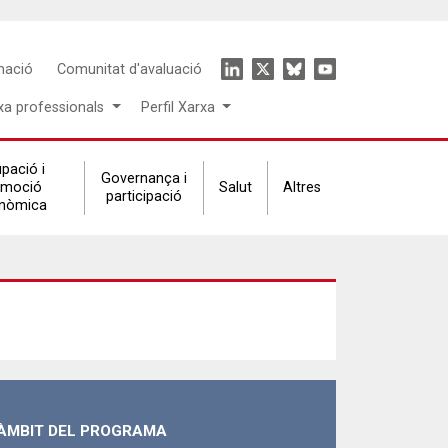
Icon
mació
Comunitat d'avaluació
menu
xa professionals
Perfil Xarxa
pació i
Governança i
omoció
Salut
Altres
participació
nòmica
ÀMBIT DEL PROGRAMA