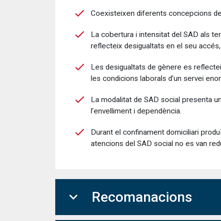
Coexisteixen diferents concepcions del 
La cobertura i intensitat del SAD als te
reflecteix desigualtats en el seu accés,
Les desigualtats de gènere es reflecte
les condicions laborals d’un servei en
La modalitat de SAD social presenta una 
l’envelliment i dependència.
Durant el confinament domiciliari produ
atencions del SAD social no es van redu
expand_more
Recomanacions