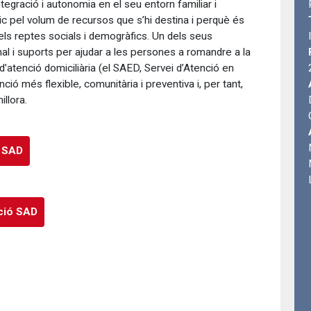
ntegració i autonomia en el seu entorn familiar i
ic pel volum de recursos que s’hi destina i perquè és
els reptes socials i demogràfics. Un dels seus
al i suports per ajudar a les persones a romandre a la
d’atenció domiciliària (el SAED, Servei d’Atenció en
ció més flexible, comunitària i preventiva i, per tant,
llora.
ó SAD
ció SAD