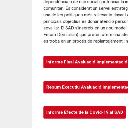
dependència o de risc social i
potenciar
la i
comunitari. És considerat un servei estratèg
una de les polítiques més rellevants davant 
principals objectius és donar atenció person
seva llar. El SAD s’insereix en un nou model 
Entorn Domiciliari) que pretén oferir una aten
es troba en un procés de replantejament i mi
Informe Final Avaluació implementaci
Resum Executiu Avaluació implementa
Informe Efecte de la Covid-19 al SAD