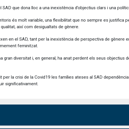
SAD que dona lloc a una inexistència d’objectius clars i una políti
rritoris és molt variable, una flexibilitat que no sempre es justific
 qualitat, així com desigualtats de gènere.
ixen en el SAD, tant per la inexistència de perspectiva de gènere 
ormement feminitzat.
gran diversitat i, en general, ha anat perdent els seus objectius de
ït per la crisi de la Covid19 les famílies ateses al SAD dependènci
ir significativament.