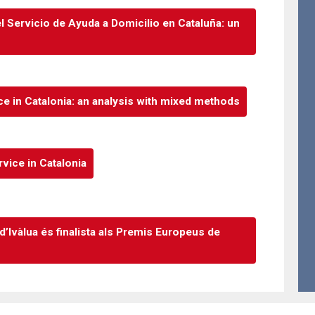
l Servicio de Ayuda a Domicilio en Cataluña: un
e in Catalonia: an analysis with mixed methods
vice in Catalonia
 d’Ivàlua és finalista als Premis Europeus de