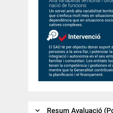
expand_more
Resum Avaluació (Pol