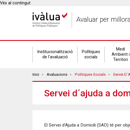
Vés al contingut
Avaluar per millor
Secondary
Medi
Institucionalització
Polítiques
Ambient i
de l'avaluació
socials
Territori
navigation
Breadcrumbs
Inici
Avaluacions
Politiques Socials
Servei D´a
Servei d´ajuda a dom
El Servei d’Ajuda a Domicili (SAD) té per ob