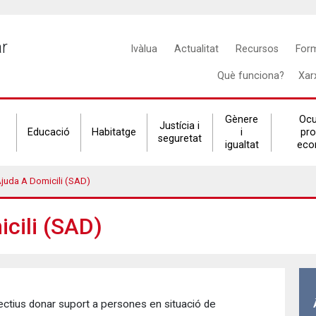
Main
ar
Ivàlua
Actualitat
Recursos
For
navigation
Què funciona?
Xar
Gènere
Ocu
Justícia i
Educació
Habitatge
i
pr
seguretat
igualtat
eco
juda A Domicili (SAD)
icili (SAD)
jectius donar suport a persones en situació de