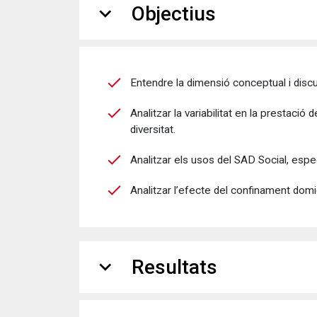
expand_more
Objectius
Entendre la dimensió conceptual i discurs
Analitzar la variabilitat en la prestac
diversitat.
Analitzar els usos del SAD Social, espe
Analitzar l’efecte del confinament domi
expand_more
Resultats