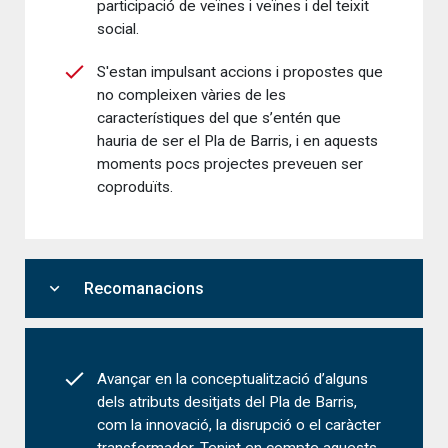
participació de veïnes i veïnes i del teixit
social.
S'estan impulsant accions i propostes que
no compleixen vàries de les
característiques del que s’entén que
hauria de ser el Pla de Barris, i en aquests
moments pocs projectes preveuen ser
coproduïts.
expand_more
Recomanacions
Avançar en la conceptualització d’alguns
dels atributs desitjats del Pla de Barris,
com la innovació, la disrupció o el caràcter