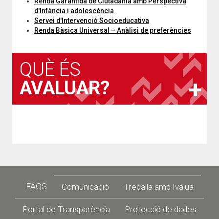
Renda Garantida de Ciutadania amb Perspectiva
d'Infància i adolescència
Servei d'Intervenció Socioeducativa
Renda Bàsica Universal – Anàlisi de preferències
QUÈ ÉS
AVALUAR?
Footer
FAQS
Comunicació
Treballa amb Ivàlua
Portal de Transparència
Protecció de dades