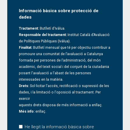
Informació bàsica sobre protecció de
dades
Tractament:
Butlletí d'Ivàlua.
Responsable del tractament:
Institut Català d’Avaluació
de Polítiques Públiques (Ivàlua).
Finalitat:
Butlletí mensual que té per objectiu contribuir a
promoure una comunitat de l’avaluació a Catalunya
formada per persones de l’administració, del món
acadèmic, del teixit social i del conjunt de la ciutadania
posant l'avaluació a l'abast de les persones
interessades en la matèria.
Drets:
Sol·licitar l'accés, rectificació o supressió de les
dades, i la limitació o l'oposició al tractament. Per
exercir
aquests drets disposa de més informació a
enllaç
.
Més info:
enllaç
.
He llegit la informació bàsica sobre