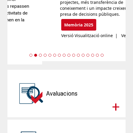
projectes, més transferència de
coneixement i un impacte creixent en la
presa de decisions públiques.
Memòria 2025
Versió Visualització online
|
Versió pdf
Previous
Next
Avaluacions