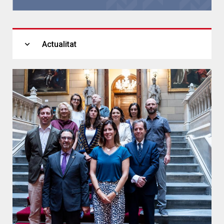
expand_more
Actualitat