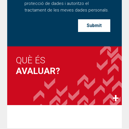
protecció de dades i autoritzo el
tractament de les meves dades personals.
QUÈ ÉS
AVALUAR?