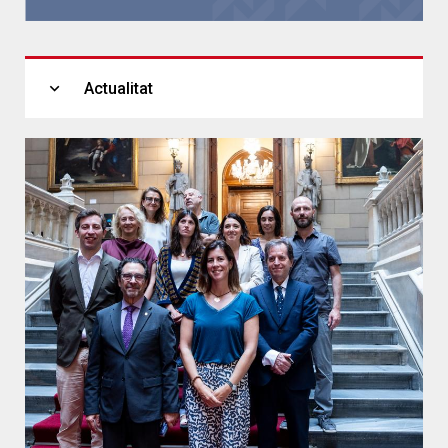
expand_more
Actualitat