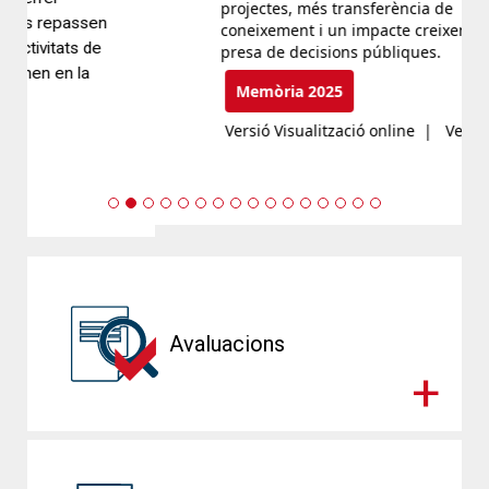
projectes, més transferència de
coneixement i un impacte creixent en la
presa de decisions públiques.
Memòria 2025
Versió Visualització online
|
Versió pdf
Previous
Next
Avaluacions