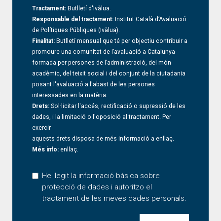
Tractament:
Butlletí d'Ivàlua.
Responsable del tractament:
Institut Català d’Avaluació
de Polítiques Públiques (Ivàlua).
Finalitat:
Butlletí mensual que té per objectiu contribuir a
promoure una comunitat de l’avaluació a Catalunya
formada per persones de l’administració, del món
acadèmic, del teixit social i del conjunt de la ciutadania
posant l'avaluació a l'abast de les persones
interessades en la matèria.
Drets:
Sol·licitar l'accés, rectificació o supressió de les
dades, i la limitació o l'oposició al tractament. Per
exercir
aquests drets disposa de més informació a
enllaç
.
Més info:
enllaç
.
He llegit la informació bàsica sobre
protecció de dades i autoritzo el
tractament de les meves dades personals.