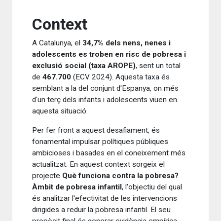
Context
A Catalunya, el
34,7% dels nens, nenes i
adolescents es troben en risc de pobresa i
exclusió social (taxa AROPE)
, sent un total
de
467.700
(ECV 2024). Aquesta taxa és
semblant a la del conjunt d'Espanya, on més
d'un terç dels infants i adolescents viuen en
aquesta situació.
Per fer front a aquest desafiament, és
fonamental impulsar polítiques públiques
ambicioses i basades en el coneixement més
actualitzat. En aquest context sorgeix el
projecte
Què funciona contra la pobresa?
Àmbit de pobresa infantil
, l'objectiu del qual
és analitzar l'efectivitat de les intervencions
dirigides a reduir la pobresa infantil. El seu
propòsit final és generar evidència empírica