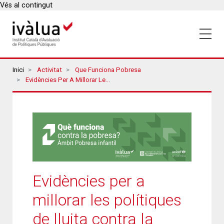
Vés al contingut
Breadcrumbs
Inici
Activitat
Que Funciona Pobresa
Evidències Per A Millorar Les Polítiques De Lluita Contra La Pobresa Infantil
Evidències per a
millorar les polítiques
de lluita contra la