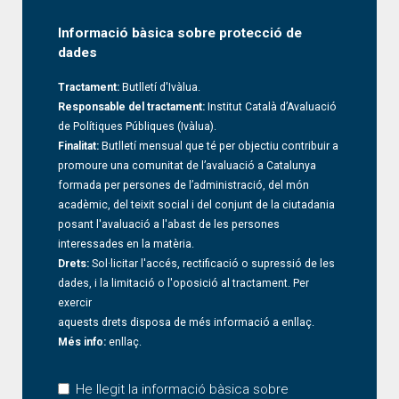
Informació bàsica sobre protecció de
dades
Tractament:
Butlletí d'Ivàlua.
Responsable del tractament:
Institut Català d’Avaluació
de Polítiques Públiques (Ivàlua).
Finalitat:
Butlletí mensual que té per objectiu contribuir a
promoure una comunitat de l’avaluació a Catalunya
formada per persones de l’administració, del món
acadèmic, del teixit social i del conjunt de la ciutadania
posant l'avaluació a l'abast de les persones
interessades en la matèria.
Drets:
Sol·licitar l'accés, rectificació o supressió de les
dades, i la limitació o l'oposició al tractament. Per
exercir
aquests drets disposa de més informació a
enllaç
.
Més info:
enllaç
.
He llegit la informació bàsica sobre