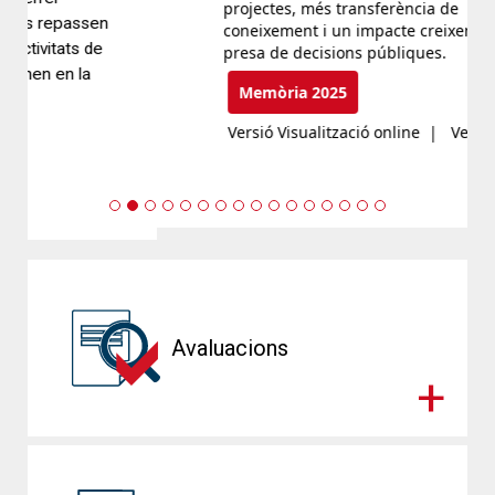
projectes, més transferència de
coneixement i un impacte creixent en la
presa de decisions públiques.
Memòria 2025
Versió Visualització online
|
Versió pdf
Previous
Next
Avaluacions