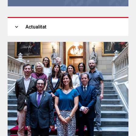
expand_more
Actualitat