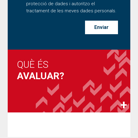
protecció de dades i autoritzo el
tractament de les meves dades personals.
QUÈ ÉS
AVALUAR?