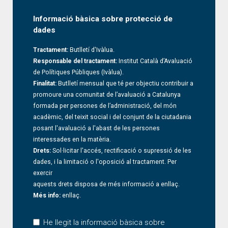
Informació bàsica sobre protecció de
dades
Tractament:
Butlletí d'Ivàlua.
Responsable del tractament:
Institut Català d’Avaluació
de Polítiques Públiques (Ivàlua).
Finalitat:
Butlletí mensual que té per objectiu contribuir a
promoure una comunitat de l’avaluació a Catalunya
formada per persones de l’administració, del món
acadèmic, del teixit social i del conjunt de la ciutadania
posant l'avaluació a l'abast de les persones
interessades en la matèria.
Drets:
Sol·licitar l'accés, rectificació o supressió de les
dades, i la limitació o l'oposició al tractament. Per
exercir
aquests drets disposa de més informació a
enllaç
.
Més info:
enllaç
.
He llegit la informació bàsica sobre