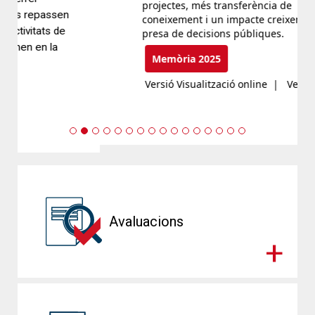
projectes, més transferència de
coneixement i un impacte creixent en la
presa de decisions públiques.
Memòria 2025
Versió Visualització online
|
Versió pdf
Previous
Next
Avaluacions