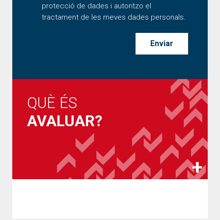
protecció de dades i autoritzo el
tractament de les meves dades personals.
QUÈ ÉS
AVALUAR?