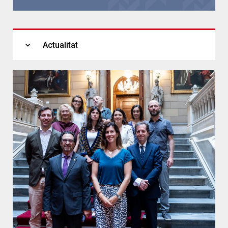
expand_more
Actualitat