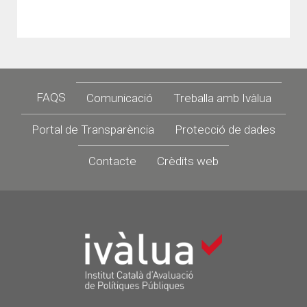
Footer
FAQS
Comunicació
Treballa amb Ivàlua
Portal de Transparència
Protecció de dades
Contacte
Crèdits web