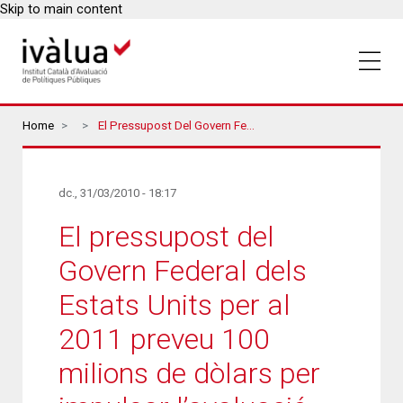
Skip to main content
Breadcrumbs
Home
El Pressupost Del Govern Federal Dels Estats Units Per Al 2011 Preveu 100 Milions De Dòlars Per Impulsar L’avaluació
dc., 31/03/2010 - 18:17
El pressupost del
Govern Federal dels
Estats Units per al
2011 preveu 100
milions de dòlars per