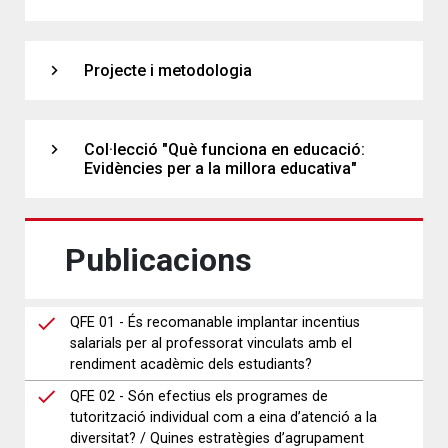
expand_more
Projecte i metodologia
expand_more
Col·lecció "Què funciona en educació:
Evidències per a la millora educativa"
Publicacions
QFE 01 - És recomanable implantar incentius
salarials per al professorat vinculats amb el
rendiment acadèmic dels estudiants?
QFE 02 - Són efectius els programes de
tutorització individual com a eina d’atenció a la
diversitat? / Quines estratègies d’agrupament