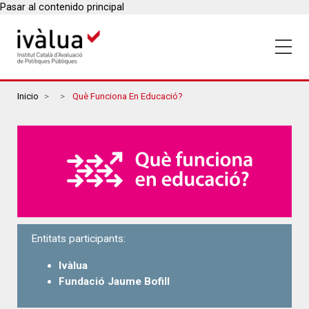
Pasar al contenido principal
Breadcrumbs
Inicio
Què Funciona En Educació?
Entitats participants:
Ivàlua
Fundació Jaume Bofill