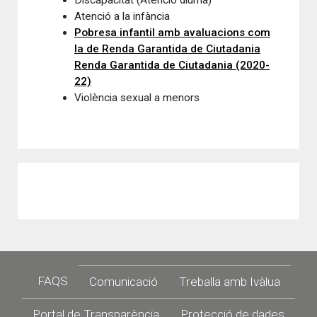
Discapacitat (Atenció diürna)
Atenció a la infància
Pobresa infantil amb avaluacions com
la de Renda Garantida de Ciutadania
Renda Garantida de Ciutadania (2020-
22)
Violència sexual a menors
Footer
FAQS
Comunicació
Treballa amb Ivàlua
Portal de Transparència
Protecció de dades