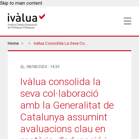
Skip to main content
Breadcrumbs
Home
Ivàlua Consolida La Seva Col·laboració Amb La Generalitat De Catalunya Assumint Avaluacions Clau En Matèria D’educació I Drets Socials
dj., 08/08/2024 - 14:33
Ivàlua consolida la
seva col·laboració
amb la Generalitat de
Catalunya assumint
avaluacions clau en