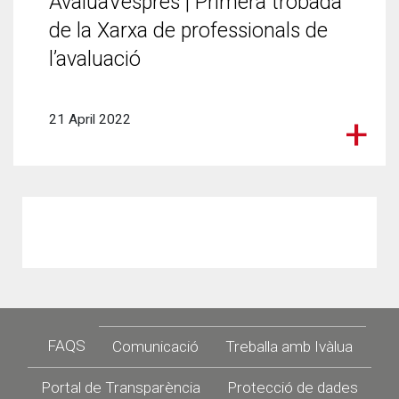
AvaluaVespres | Primera trobada
de la Xarxa de professionals de
l’avaluació
21 April 2022
Footer
FAQS
Comunicació
Treballa amb Ivàlua
Portal de Transparència
Protecció de dades