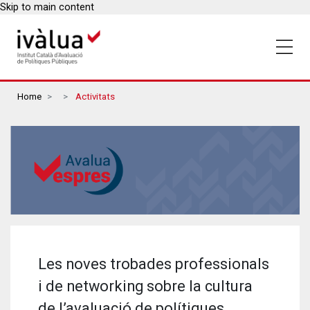
Skip to main content
Breadcrumbs
Home
Activitats
Les noves trobades professionals
i de networking sobre la cultura
de l’avaluació de polítiques