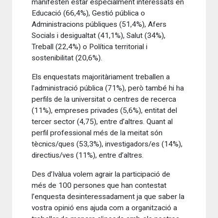
manifesten estar especialment interessats en
Educació (66,4%), Gestió pública o
Administracions públiques (51,4%), Afers
Socials i desigualtat (41,1%), Salut (34%),
Treball (22,4%) o Política territorial i
sostenibilitat (20,6%).
Els enquestats majoritàriament treballen a
l’administració pública (71%), però també hi ha
perfils de la universitat o centres de recerca
(11%), empreses privades (5,6%), entitat del
tercer sector (4,75), entre d’altres. Quant al
perfil professional més de la meitat són
tècnics/ques (53,3%), investigadors/es (14%),
directius/ves (11%), entre d’altres.
Des d’Ivàlua volem agrair la participació de
més de 100 persones que han contestat
l’enquesta desinteressadament ja que saber la
vostra opinió ens ajuda com a organització a