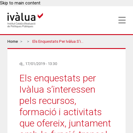
Skip to main content
Breadcrumbs
Home
Els Enquestats Per Ivàlua S’interessen Pels Recursos, Formació I Activitats Que Ofereix, Juntament Amb La Funció Troncal Avaluadora
dj., 17/01/2019 - 13:30
Els enquestats per
Ivàlua s’interessen
pels recursos,
formació i activitats
que ofereix, juntament