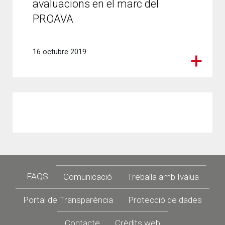
avaluacions en el marc del
PROAVA
16 octubre 2019
Footer
FAQS
Comunicació
Treballa amb Ivàlua
Portal de Transparència
Protecció de dades
Contacte
Crèdits web