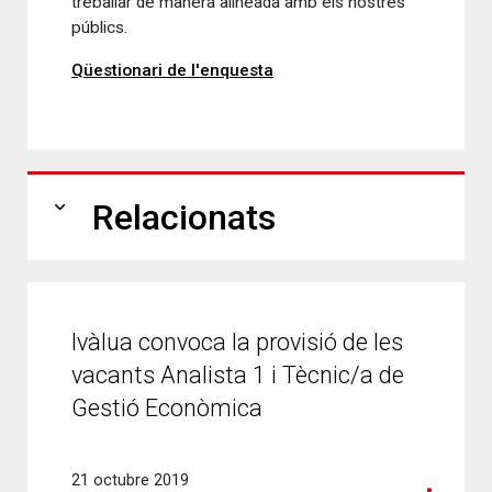
treballar de manera alineada amb els nostres
públics.
Qüestionari de l'enquesta
expand_more
Relacionats
Ivàlua convoca la provisió de les
vacants Analista 1 i Tècnic/a de
Gestió Econòmica
21 octubre 2019