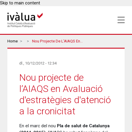
Skip to main content
Breadcrumbs
Home
Nou Projecte De L’AIAQS En Avaluació D'estratègies D'atenció A La Cronicitat
dl., 10/12/2012 - 12:34
Nou projecte de
l’AIAQS en Avaluació
d'estratègies d'atenció
a la cronicitat
En el marc del nou
Pla de salut de Catalunya