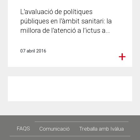
L’avaluació de polítiques
públiques en l’àmbit sanitari: la
millora de l’atenció a l’ictus a…
07 abril 2016
Footer
FAQS
Comunicació
Treballa amb Ivàlua