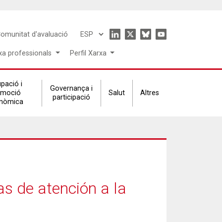
Icon
omunitat d'avaluació
Select
menu
your
xa professionals
Perfil Xarxa
language
pació i
Governança i
omoció
Salut
Altres
participació
nòmica
s de atención a la