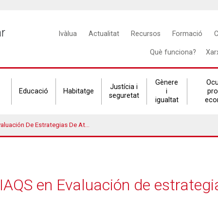
Main
ar
Ivàlua
Actualitat
Recursos
Formació
C
navigation
Què funciona?
Xar
Gènere
Ocu
Justícia i
Educació
Habitatge
i
pr
seguretat
igualtat
eco
Estrategias De Atención A La Cronicidad
IAQS en Evaluación de estrategia