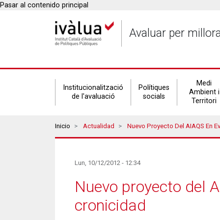
Pasar al contenido principal
Avaluar per millor
Secondary
Medi
Institucionalització
Polítiques
Ambient i
de l'avaluació
socials
Territori
navigation
Breadcrumbs
Inicio
Actualidad
Nuevo Proyecto Del AIAQS En Evaluación De 
Lun, 10/12/2012 - 12:34
Nuevo proyecto del A
cronicidad