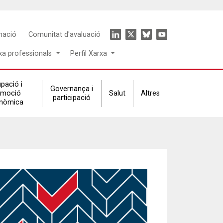
Icon
mació
Comunitat d'avaluació
menu
xa professionals
Perfil Xarxa
pació i
Governança i
omoció
Salut
Altres
participació
nòmica