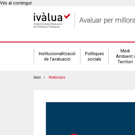
Vés al contingut
Avaluar per millor
Secondary
Medi
Institucionalització
Polítiques
Ambient i
de l'avaluació
socials
Territori
navigation
Breadcrumbs
Inici
Webinars