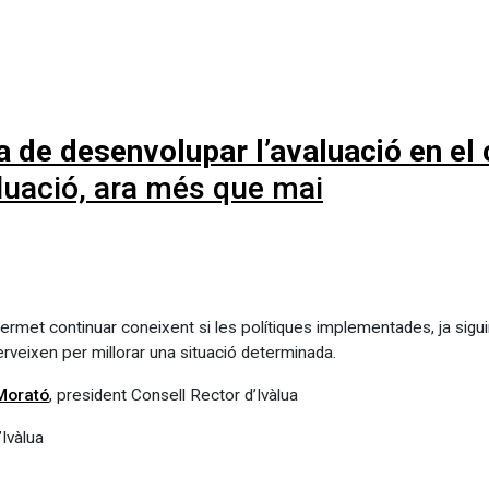
ha de desenvolupar l’avaluació en el
luació, ara més que mai
permet continuar coneixent si les polítiques implementades, ja sigu
rveixen per millorar una situació determinada.
Morató
, president Consell Rector d’Ivàlua
’Ivàlua