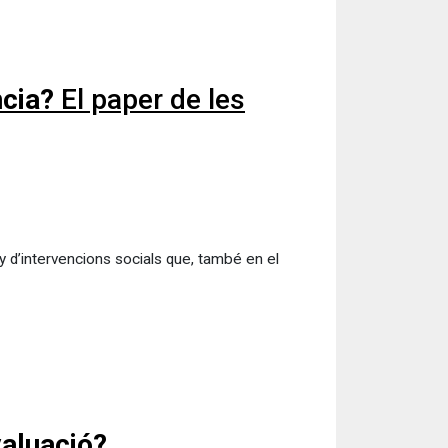
ncia?
El paper de les
eny d’intervencions socials que, també en el
valuació?