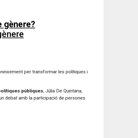
e gènere?
 gènere
oneixement per transformar les polítiques i
polítiques públiques
, Júlia De Quintana,
 un debat amb la participació de persones