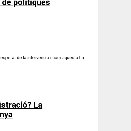
 de polítiques
 esperat de la intervenció i com aquesta ha
istració? La
unya