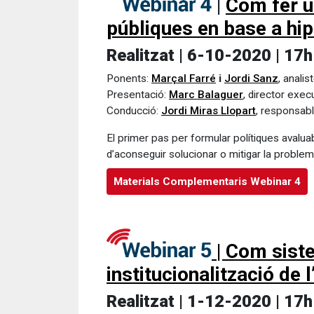
|
Com fer u
públiques en base a hip
Realitzat | 6-10-2020 | 17h
Ponents:
Marçal Farré
i
Jordi Sanz
, analis
Presentació:
Marc Balaguer
, director execu
Conducció:
Jordi Miras Llopart
, responsab
El primer pas per formular polítiques avalua
d’aconseguir solucionar o mitigar la problem
Materials Complementaris Webinar 4
| Com siste
institucionalització de 
Realitzat | 1-12-2020 | 17h