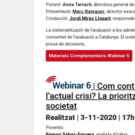
Ponent:
Anna Tarrach
, directora general 
Presentació:
Marc Balaguer
, director execu
Conducció:
Jordi Miras Llopart
, responsab
La sistematització de l’avaluació a les admin
comunitat de l’avaluació a Catalunya. El web
presa de decisions.
Materials Complementaris Webinar 5
| Com contr
l’actual crisi? La prior
societat
Realitzat | 3-11-2020 | 17h
Ponents:
Ramon Sabes-Figuera
, analista d’Ivàlua