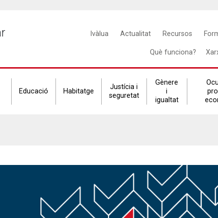
Main
ar
Ivàlua
Actualitat
Recursos
For
navigation
Què funciona?
Xar
Gènere
Ocu
Justícia i
Educació
Habitatge
i
pr
seguretat
igualtat
eco