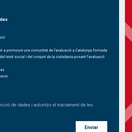
s un visitante humano y prevenir envíos de spam
ades
ació
buir a promoure una comunitat de l’avaluació a Catalunya formada
l teixit social i del conjunt de la ciutadania posant l'avaluació
.
 les
xercir
ecció de dades i autoritzo el tractament de les