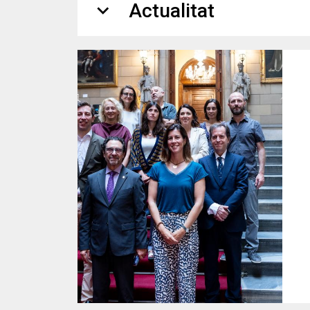
expand_more
Actualitat