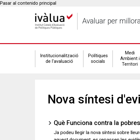
Pasar al contenido principal
Avaluar per millor
Secondary
Medi
Institucionalització
Polítiques
Ambient i
de l'avaluació
socials
Territori
navigation
Memòria d'Ivàlu
Resum de l'activitat institucio
Ivàlua consolida el seu paper com a refer
l'aprovació de la Memòria d'activitats 20