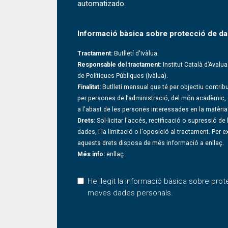
Esta pregunta es para comprobar si usted e
automatizado.
Informació bàsica sobre protecció de d
Tractament:
Butlletí d'Ivàlua.
Responsable del tractament:
Institut Català d’Avalu
de Polítiques Públiques (Ivàlua).
Finalitat:
Butlletí mensual que té per objectiu contri
per persones de l’administració, del món acadèmic, de
a l'abast de les persones interessades en la matèria
Drets:
Sol·licitar l'accés, rectificació o supressió de
dades, i la limitació o l'oposició al tractament. Per e
aquests drets disposa de més informació a
enllaç
.
Més info:
enllaç
.
He llegit la informació bàsica sobre prot
meves dades personals.