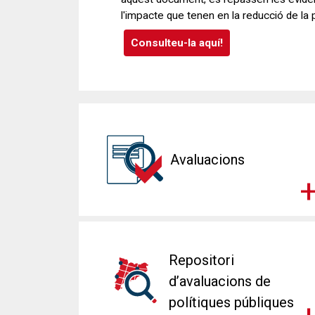
de coneixement i un impacte creixent en
Memòria 2025
Versió Visualització online
|
Versió pdf
Avaluacions
Repositori
d’avaluacions de