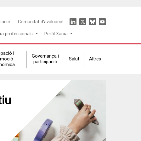
Icon
mació
Comunitat d'avaluació
menu
xa professionals
Perfil Xarxa
pació i
Governança i
omoció
Salut
Altres
participació
nòmica
Previous
Next