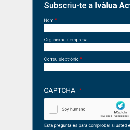
Subscriu-te a
Ivàlua Ac
Nom
Organisme / empresa
Correu electrònic
CAPTCHA