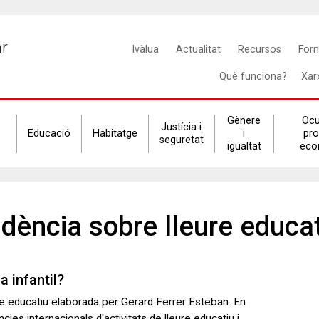
Main
ar
Ivàlua
Actualitat
Recursos
For
navigation
Què funciona?
Xar
Gènere
Ocu
Justícia i
Educació
Habitatge
i
pr
seguretat
igualtat
eco
a 2025
nal del 2025
ent en l'impuls de la cultura de l'avaluació amb
25, un any marcat per 52 projectes, més transferència