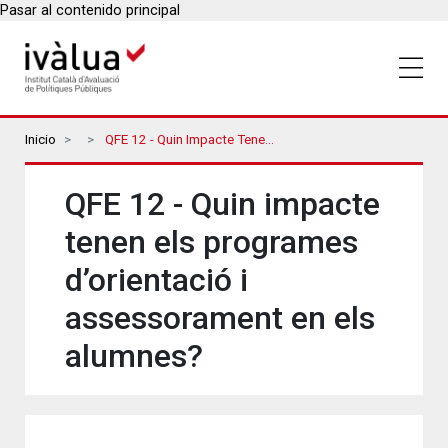
Pasar al contenido principal
Breadcrumbs
Inicio
QFE 12 - Quin Impacte Tenen Els Programes D’orientació I Assessorament En Els Alumnes?
QFE 12 - Quin impacte
tenen els programes
d’orientació i
assessorament en els
alumnes?