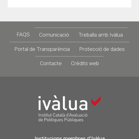
Footer
FAQS
Comunicació
Treballa amb Ivàlua
Portal de Transparència
Protecció de dades
Contacte
Crèdits web
Institucions membres d'Ivàlua