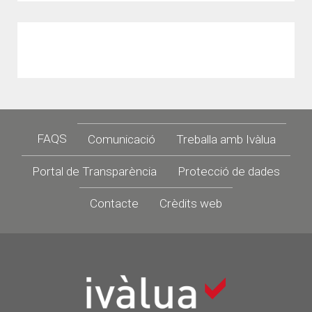
Footer
FAQS
Comunicació
Treballa amb Ivàlua
Portal de Transparència
Protecció de dades
Contacte
Crèdits web