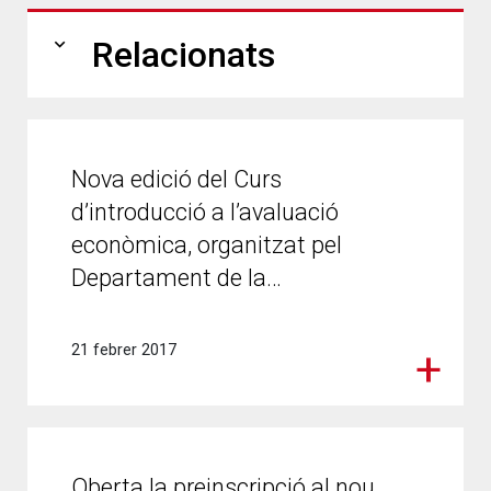
expand_more
Relacionats
Nova edició del Curs
d’introducció a l’avaluació
econòmica, organitzat pel
Departament de la…
21 febrer 2017
Oberta la preinscripció al nou