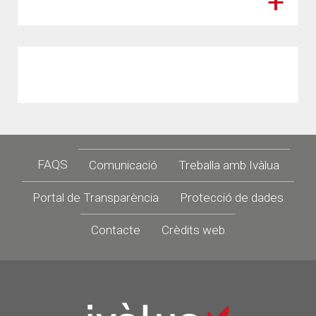
Footer
FAQS
Comunicació
Treballa amb Ivàlua
Portal de Transparència
Protecció de dades
Contacte
Crèdits web