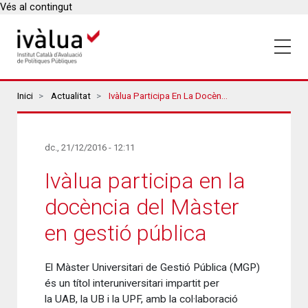
Vés al contingut
Breadcrumbs
Inici
Actualitat
Ivàlua Participa En La Docència Del Màster En Gestió Pública
dc., 21/12/2016 - 12:11
Ivàlua participa en la
docència del Màster
en gestió pública
El Màster Universitari de Gestió Pública (MGP)
és un títol interuniversitari impartit per
la UAB, la UB i la UPF, amb la col·laboració