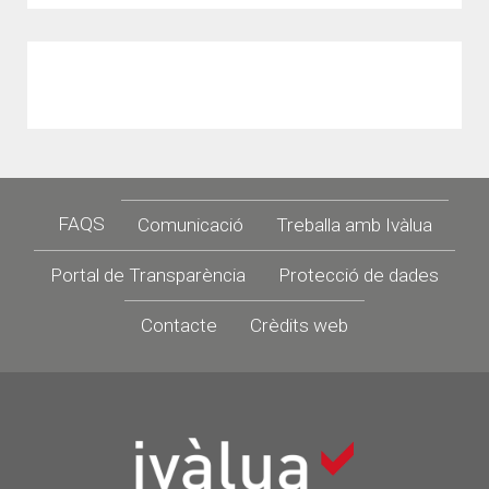
Footer
FAQS
Comunicació
Treballa amb Ivàlua
Portal de Transparència
Protecció de dades
Contacte
Crèdits web