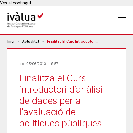
Vés al contingut
Breadcrumbs
Inici
Actualitat
Finalitza El Curs Introductori D’anàlisi De Dades Per A L'avaluació De Polítiques Públiques
dc., 05/06/2013 - 18:57
Finalitza el Curs
introductori d’anàlisi
de dades per a
l'avaluació de
polítiques públiques