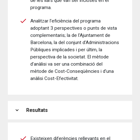
de les llars que van ser incloses en el
programa.
Analitzar l’eficiència del programa
adoptant 3 perspectives o punts de vista
complementaris; la de l’Ajuntament de
Barcelona, la del conjunt d’Administracions
Públiques implicades i per últim, la
perspectiva de la societat. El mètode
d’anàlisi va ser una combinació del
mètode de Cost-Conseqüències i d’una
anàlisi Cost-Efectivitat.
expand_more
Resultats
Existeixen diferències rellevants en el