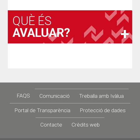
QUÈ ÉS
AVALUAR?
Footer
FAQS
Comunicació
Treballa amb Ivàlua
Portal de Transparència
Protecció de dades
Contacte
Crèdits web