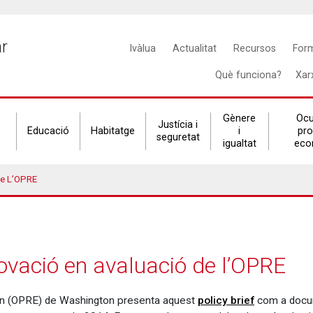
Main
ar
Ivàlua
Actualitat
Recursos
For
navigation
Què funciona?
Xar
Gènere
Ocu
Justícia i
Educació
Habitatge
i
pr
seguretat
igualtat
eco
De L’OPRE
novació en avaluació de l’OPRE
tion (OPRE) de Washington presenta aquest
policy brief
com a docum