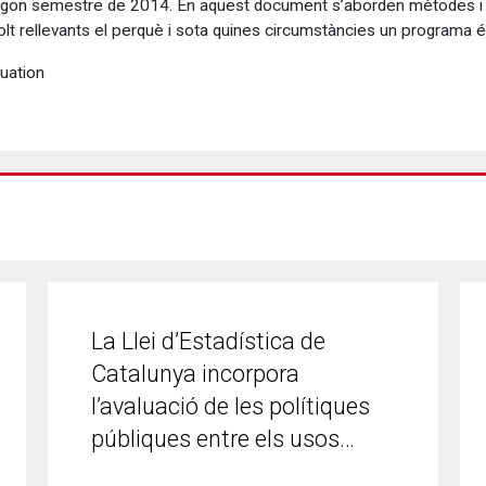
l segon semestre de 2014. En aquest document s’aborden mètodes i 
lt rellevants el perquè i sota quines circumstàncies un programa é
uation
La Llei d’Estadística de
Catalunya incorpora
l’avaluació de les polítiques
públiques entre els usos…