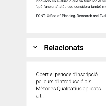
innovació en avaluació que va tenir lloc e
‘què funciona’, atès que considera també mo
FONT: Office of Planning, Research and Eval
expand_more
Relacionats
Obert el període d'inscripció
pel curs d'Introducció als
Mètodes Qualitatius aplicats
a l…