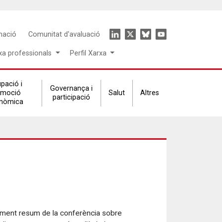
Icon
mació
Comunitat d'avaluació
menu
xa professionals
Perfil Xarxa
pació i
Governança i
omoció
Salut
Altres
participació
nòmica
ent resum de la conferència sobre