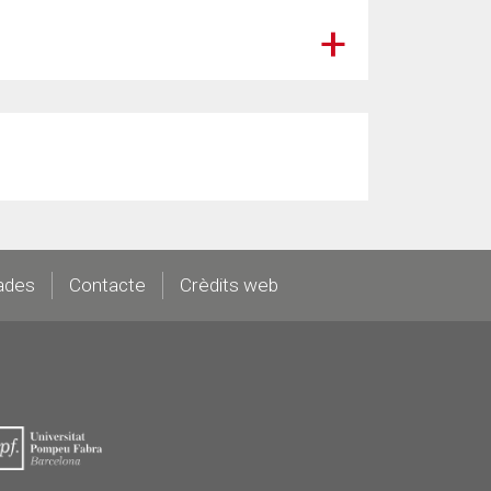
ades
Contacte
Crèdits web