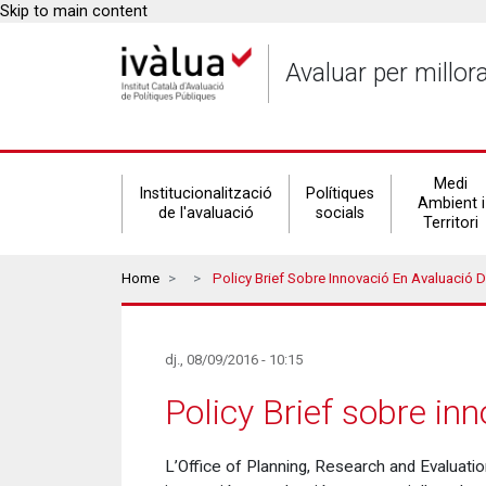
Skip to main content
Avaluar per millor
Secondary
Medi
Institucionalització
Polítiques
Ambient i
de l'avaluació
socials
Territori
navigation
Breadcrumbs
Home
Policy Brief Sobre Innovació En Avaluació 
dj., 08/09/2016 - 10:15
Policy Brief sobre in
L’Office of Planning, Research and Evalua