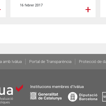
16 febrer 2017
la amb Ivàlua
Portal de Transparència
Protecció de d
Institucions membres d'Ivàlua