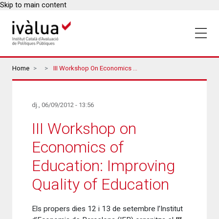
Skip to main content
Breadcrumbs
Home
III Workshop On Economics Of Education: Improving Quality Of Education
dj., 06/09/2012 - 13:56
III Workshop on
Economics of
Education: Improving
Quality of Education
Els propers dies 12 i 13 de setembre l’Institut