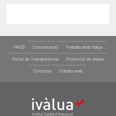
Footer
FAQS
Comunicació
Treballa amb Ivàlua
Portal de Transparència
Protecció de dades
Contacte
Crèdits web