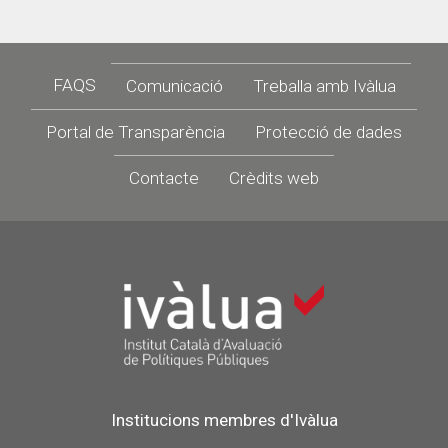
Footer
FAQS
Comunicació
Treballa amb Ivàlua
Portal de Transparència
Protecció de dades
Contacte
Crèdits web
Institucions membres d'Ivàlua