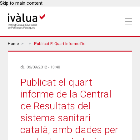
Skip to main content
Breadcrumbs
Home
Publicat El Quart Informe De La Central De Resultats Del Sistema Sanitari Català, Amb Dades Per Centre Hospitalari
dj., 06/09/2012 - 13:48
Publicat el quart
informe de la Central
de Resultats del
sistema sanitari
català, amb dades per