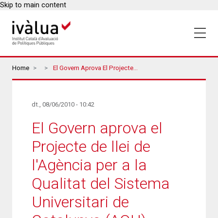
Skip to main content
Breadcrumbs
Home
El Govern Aprova El Projecte De Llei De L'Agència Per A La Qualitat Del Sistema Universitari De Catalunya (AQU)
dt., 08/06/2010 - 10:42
El Govern aprova el
Projecte de llei de
l'Agència per a la
Qualitat del Sistema
Universitari de