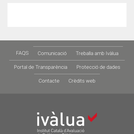
Footer
FAQS
Comunicació
Treballa amb Ivàlua
Portal de Transparència
Protecció de dades
Contacte
Crèdits web