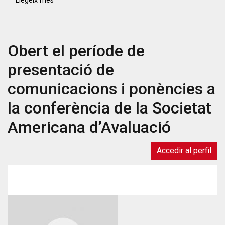
Llegeix més
sobre
Formulació
de
polítiques
Obert el període de
basades
en
presentació de
l’evidència
de
comunicacions i ponències a
Mathematica
la conferència de la Societat
Research
Americana d’Avaluació
Accedir al perfil