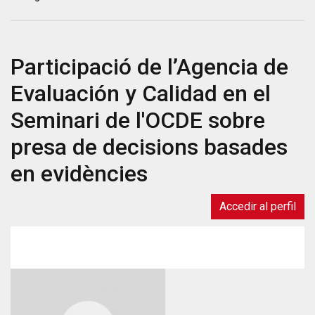
Ivàlua
publica
l’informe
Participació de l’Agencia de
“Estimació
de
Evaluación y Calidad en el
la
pobresa
Seminari de l'OCDE sobre
energètica
presa de decisions basades
a
Catalunya”
en evidències
Accedir al perfil