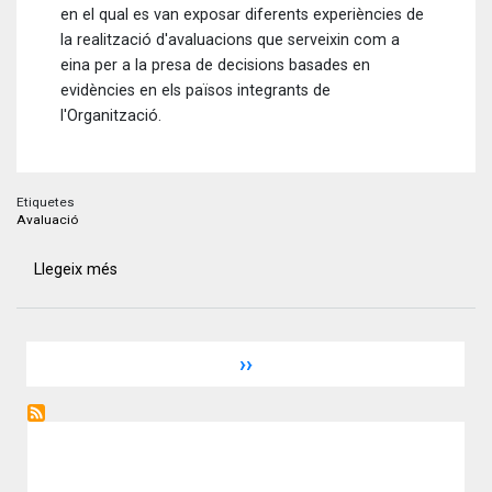
en el qual es van exposar diferents experiències de
la realització d'avaluacions que serveixin com a
eina per a la presa de decisions basades en
evidències en els països integrants de
l'Organització.
Etiquetes
Avaluació
Llegeix més
sobre
Participació
de
l’Agencia
Paginació
Pàgina
››
de
següent
Evaluación
y
Calidad
en