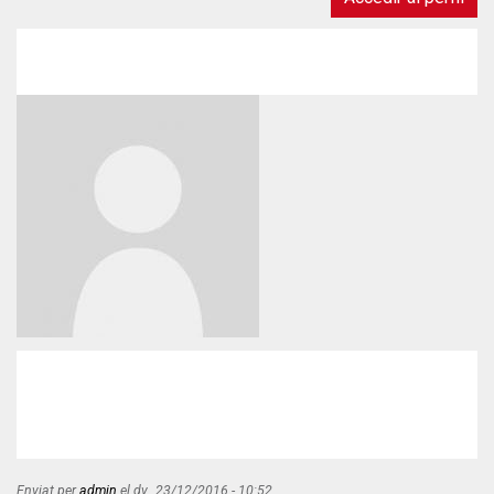
You
Give
It,
nova
publicació
de
Caroline
Fiennes
Enviat per
admin
el
dv., 23/12/2016 - 10:52