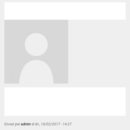
la
conferència
de
la
Societat
Americana
d’Avaluació
Enviat per
admin
el
dv., 10/02/2017 - 14:27