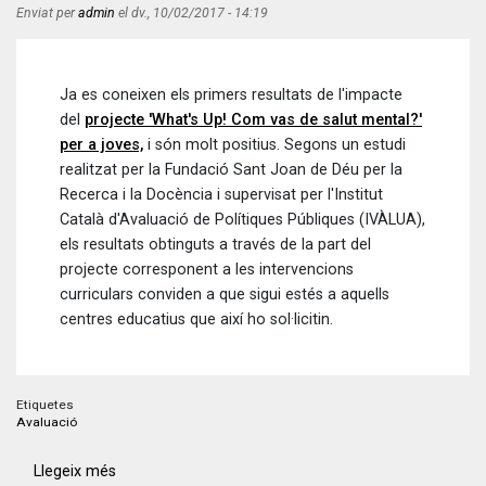
Enviat per
admin
el
dv., 10/02/2017 - 14:19
Ja es coneixen els primers resultats de l'impacte
del
projecte 'What's Up! Com vas de salut mental?'
per a joves,
i són molt positius. Segons un estudi
realitzat per la Fundació Sant Joan de Déu per la
Recerca i la Docència i supervisat per l'Institut
Català d'Avaluació de Polítiques Públiques (IVÀLUA),
els resultats obtinguts a través de la part del
projecte corresponent a les intervencions
curriculars conviden a que sigui estés a aquells
centres educatius que així ho sol·licitin.
Etiquetes
Avaluació
Llegeix més
sobre