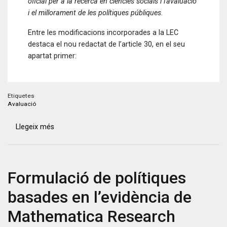
oficial per a la recerca en ciències socials i l'avaluació
i el millorament de les polítiques públiques
.
Entre les modificacions incorporades a la LEC
destaca el nou redactat de l’article 30, en el seu
apartat primer:
Etiquetes
Avaluació
Llegeix més
sobre
La
Llei
d’Estadística
Formulació de polítiques
de
Catalunya
basades en l’evidència de
incorpora
l’avaluació
Mathematica Research
de