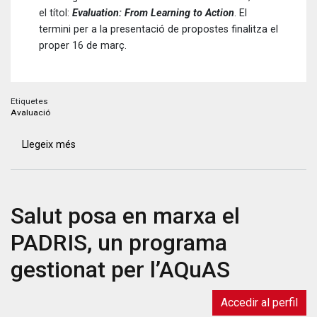
el títol:
Evaluation: From Learning to Action
. El
termini per a la presentació de propostes finalitza el
proper 16 de març.
Etiquetes
Avaluació
Llegeix més
sobre
Obert
el
període
Salut posa en marxa el
de
presentació
PADRIS, un programa
de
comunicacions
gestionat per l’AQuAS
i
ponències
Accedir al perfil
a