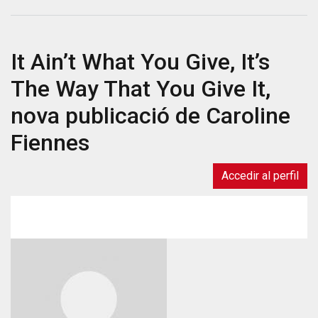
Es
demostra
que
It Ain’t What You Give, It’s
el
projecte
The Way That You Give It,
“What's
Up!
nova publicació de Caroline
Com
Fiennes
vas
de
salut
Accedir al perfil
mental?”
redueix
l'estigma
entre
els
joves