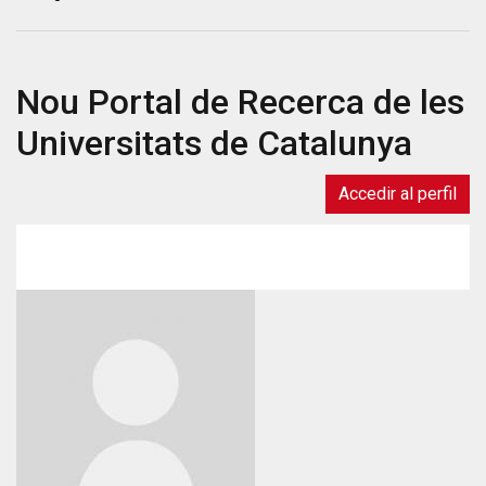
Salut
posa
en
Nou Portal de Recerca de les
marxa
el
Universitats de Catalunya
PADRIS,
un
programa
Accedir al perfil
gestionat
per
l’AQuAS