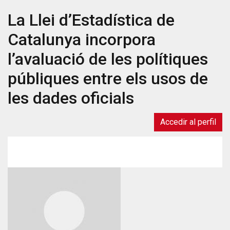
període
La Llei d’Estadística de
d'inscripció
pel
Catalunya incorpora
curs
d'Introducció
l’avaluació de les polítiques
als
públiques entre els usos de
Mètodes
Qualitatius
les dades oficials
aplicats
a
Accedir al perfil
l'Avaluació
de
Polítiques
Públiques