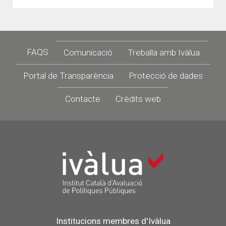
el
Seminari
de
l'OCDE
Footer
sobre
FAQS
Comunicació
Treballa amb Ivàlua
presa
de
Portal de Transparència
Protecció de dades
decisions
basades
Contacte
Crèdits web
en
evidències
Institucions membres d'Ivàlua