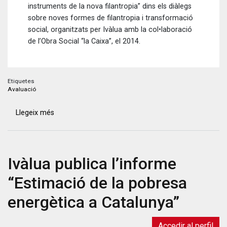
instruments de la nova filantropia” dins els diàlegs
sobre noves formes de filantropia i transformació
social, organitzats per Ivàlua amb la col•laboració
de l’Obra Social “la Caixa”, el 2014.
Etiquetes
Avaluació
Llegeix més
sobre
It
Ain’t
What
Ivàlua publica l’informe
You
Give,
“Estimació de la pobresa
It’s
The
energètica a Catalunya”
Way
That
Accedir al perfil