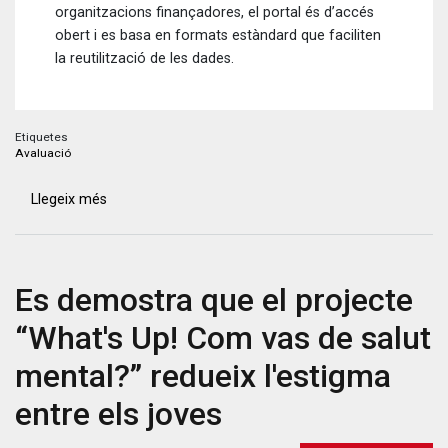
organitzacions finançadores, el portal és d’accés
obert i es basa en formats estàndard que faciliten
la reutilització de les dades.
Etiquetes
Avaluació
Llegeix més
sobre
Nou
Portal
de
Es demostra que el projecte
Recerca
de
“What's Up! Com vas de salut
les
Universitats
mental?” redueix l'estigma
de
entre els joves
Catalunya